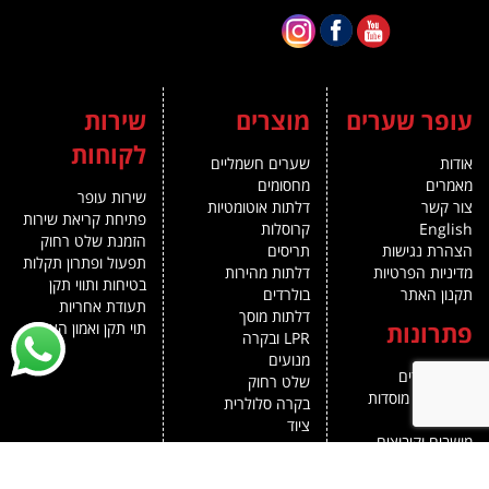
עופר שערים
מוצרים
שירות
לקוחות
אודות
שערים חשמליים
מאמרים
מחסומים
שירות עופר
צור קשר
דלתות אוטומטיות
פתיחת קריאת שירות
English
קרוסלות
הזמנת שלט רחוק
הצהרת נגישות
תריסים
תפעול ופתרון תקלות
מדיניות הפרטיות
דלתות מהירות
בטיחות ותווי תקן
תקנון האתר
בולרדים
תעודת אחריות
דלתות מוסך
פתרונות
תוי תקן ואמון הציבור
LPR ובקרה
מנועים
בנייני מגורים
שלט רחוק
למשרדים, מוסדות
בקרה סלולרית
ותעשייה
ציוד
מושבים וקיבוצים
עוצב ונבנה ע"י webthenet