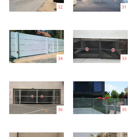
32
31
34
33
36
35