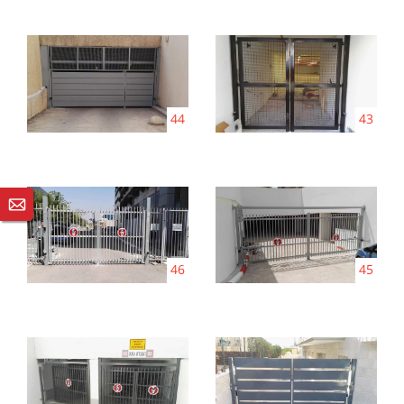
44
43
46
45