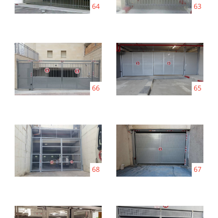
64
63
66
65
68
67