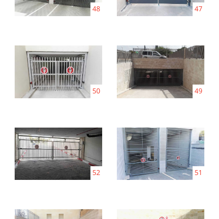
48
47
50
49
52
51