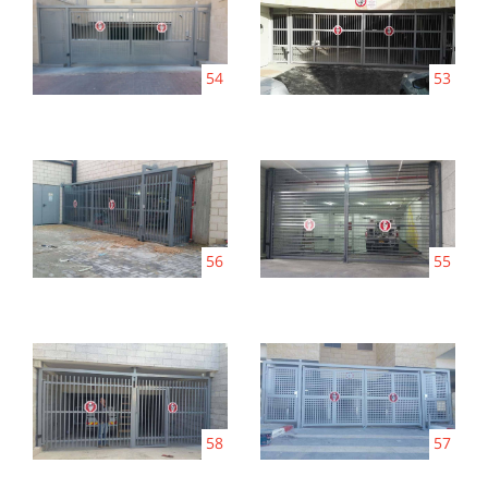
54
53
56
55
58
57