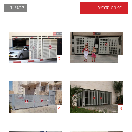
לפירוט הדגמים
קרא עוד..
2
1
4
3