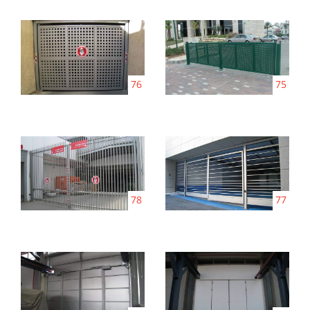
76
75
78
77