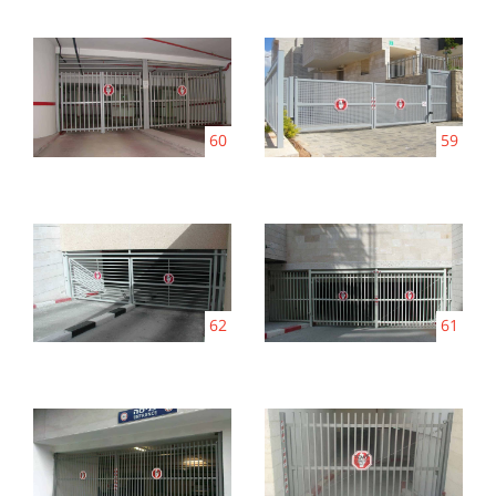
60
59
62
61