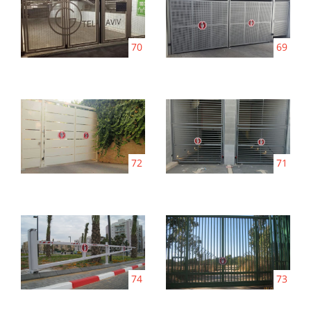
70
69
72
71
74
73