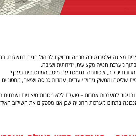
ערים מציגה אלטרנטיבה חכמה ומדויקת לניהול חניה בתשלום. במ
וך מערכת חנייה מקצועית, ידידותית ויציבה.
מרובת יכולות, שפותחה ונתמכת ע"י מיטב המתכנתים בענף.
ת טכנולוגיית LPR מתקדמת, אפליקציית שליטה וממשק ניהול ייעודים, עמדות כניסה ו
ד למערכות אחרות – פועלת ללא מכונות חיצוניות ושרתים מסורבלים ולל
נכונה בתחום מערכות החנייה שכן אנו מספקים את השילוב האידיאל