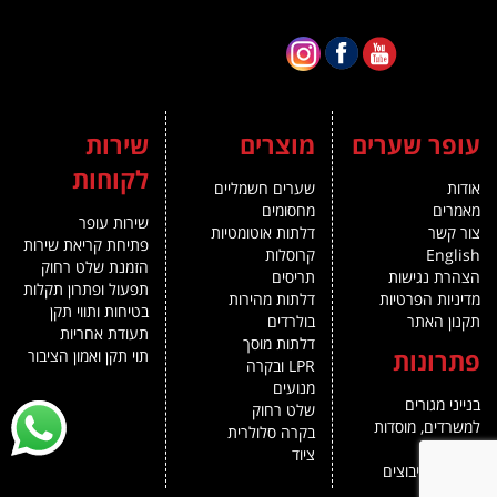
עופר שערים
מוצרים
שירות
לקוחות
אודות
שערים חשמליים
מאמרים
מחסומים
שירות עופר
צור קשר
דלתות אוטומטיות
פתיחת קריאת שירות
English
קרוסלות
הזמנת שלט רחוק
הצהרת נגישות
תריסים
תפעול ופתרון תקלות
מדיניות הפרטיות
דלתות מהירות
בטיחות ותווי תקן
תקנון האתר
בולרדים
תעודת אחריות
דלתות מוסך
פתרונות
תוי תקן ואמון הציבור
LPR ובקרה
מנועים
בנייני מגורים
שלט רחוק
למשרדים, מוסדות
בקרה סלולרית
ותעשייה
ציוד
מושבים וקיבוצים