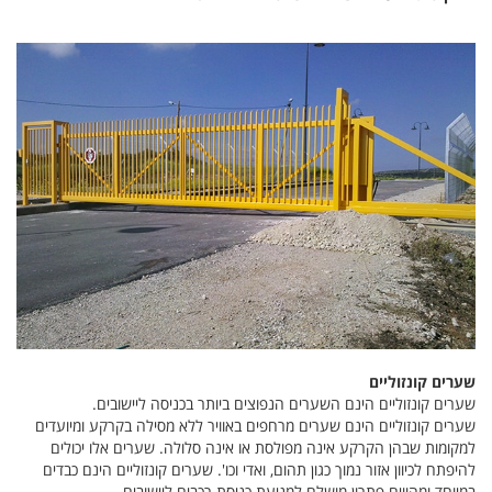
שערים קונזוליים
שערים קונזוליים הינם השערים הנפוצים ביותר בכניסה ליישובים.
שערים קונזוליים הינם שערים מרחפים באוויר ללא מסילה בקרקע ומיועדים
למקומות שבהן הקרקע אינה מפולסת או אינה סלולה. שערים אלו יכולים
להיפתח לכיוון אזור נמוך כגון תהום, ואדי וכו'. שערים קונזוליים הינם כבדים
במיוחד ומהווים פתרון מושלם למניעת כניסת רכבים ליישובים.