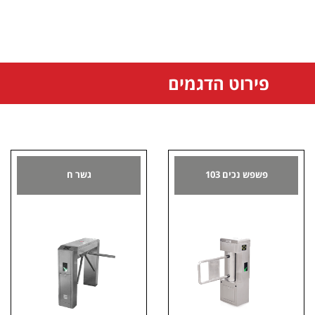
פירוט הדגמים
פשפש נכים 103
גשר ח