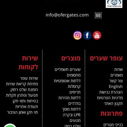
info@ofergates.com
עופר שערים
מוצרים
שירות
לקוחות
אודות
שערים חשמליים
מאמרים
מחסומים
שירות עופר
צור קשר
דלתות אוטומטיות
פתיחת קריאת שירות
English
קרוסלות
הזמנת שלט רחוק
הצהרת נגישות
תריסים
תפעול ופתרון תקלות
מדיניות הפרטיות
דלתות מהירות
בטיחות ותווי תקן
תקנון האתר
בולרדים
תעודת אחריות
דלתות מוסך
פתרונות
תוי תקן ואמון הציבור
LPR ובקרה
מנועים
בנייני מגורים
שלט רחוק