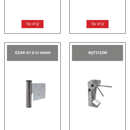
קרא עוד
קרא עוד
WJTS122M
פשפש נכים OZAK A1