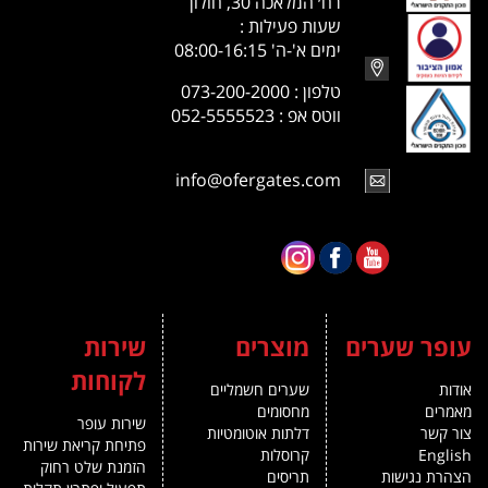
רח׳ המלאכה 30, חולון
שעות פעילות :
ימים א'-ה' 08:00-16:15
טלפון : 073-200-2000
ווטס אפ : 052-5555523
info@ofergates.com
עופר שערים
מוצרים
שירות
לקוחות
אודות
שערים חשמליים
מאמרים
מחסומים
שירות עופר
צור קשר
דלתות אוטומטיות
פתיחת קריאת שירות
English
קרוסלות
הזמנת שלט רחוק
הצהרת נגישות
תריסים