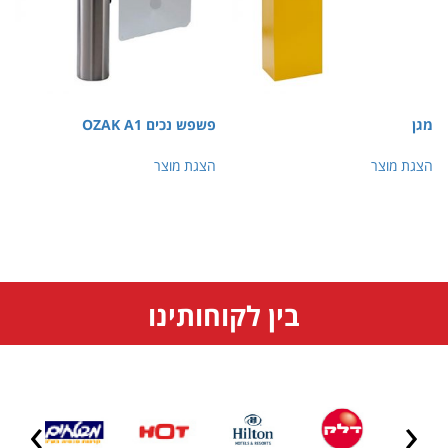
פשפש נכים OZAK A1
צר
הצגת מוצר
בין לקוחותינו