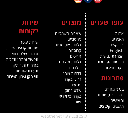
 שערים
מוצרים
שירות
לקוחות
שערים חשמליים
מחסומים
שירות עופר
דלתות אוטומטיות
פתיחת קריאת שירות
קרוסלות
הזמנת שלט רחוק
גישות
תריסים
תפעול ופתרון תקלות
הפרטיות
דלתות מהירות
בטיחות ותווי תקן
אתר
בולרדים
תעודת אחריות
דלתות מוסך
נות
תוי תקן ואמון הציבור
LPR ובקרה
מנועים
ורים
שלט רחוק
, מוסדות
בקרה סלולרית
ציוד
קיבוצים
עוצב ונבנה ע"י webthenet