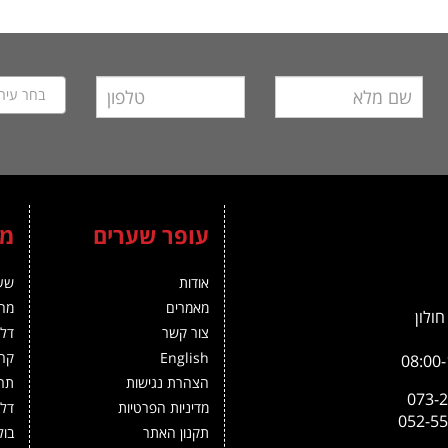
בחר עיר
עופר שערים
מו
אודות
שע
מאמרים
מחס
צור קשר
דלת
English
קרו
הצהרת נגישות
תרי
מדיניות הפרטיות
דלת
תקנון האתר
בול