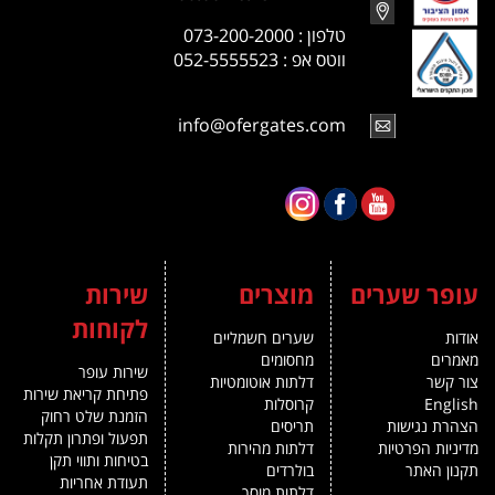
טלפון : 073-200-2000
ווטס אפ : 052-5555523
info@ofergates.com
עופר שערים
מוצרים
שירות
לקוחות
אודות
שערים חשמליים
מאמרים
מחסומים
שירות עופר
צור קשר
דלתות אוטומטיות
פתיחת קריאת שירות
English
קרוסלות
הזמנת שלט רחוק
הצהרת נגישות
תריסים
תפעול ופתרון תקלות
מדיניות הפרטיות
דלתות מהירות
בטיחות ותווי תקן
תקנון האתר
בולרדים
תעודת אחריות
דלתות מוסך