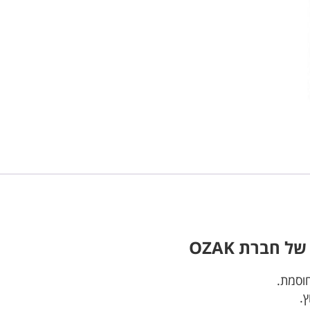
ל חברת
OZAK
ץ.