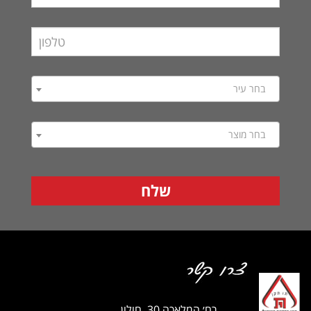
בחר עיר
בחר מוצר
רח׳ המלאכה 30, חולון