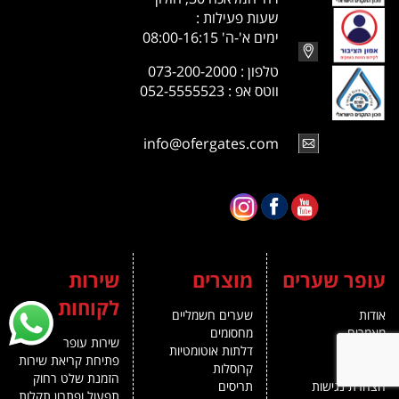
שעות פעילות :
ימים א'-ה' 08:00-16:15
טלפון : 073-200-2000
ווטס אפ : 052-5555523
info@ofergates.com
עופר שערים
מוצרים
שירות
לקוחות
אודות
שערים חשמליים
מאמרים
מחסומים
שירות עופר
צור קשר
דלתות אוטומטיות
פתיחת קריאת שירות
English
קרוסלות
הזמנת שלט רחוק
הצהרת נגישות
תריסים
תפעול ופתרון תקלות